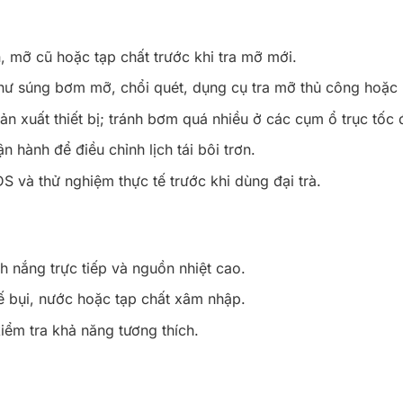
ẩn, mỡ cũ hoặc tạp chất trước khi tra mỡ mới.
 súng bơm mỡ, chổi quét, dụng cụ tra mỡ thủ công hoặc h
n xuất thiết bị; tránh bơm quá nhiều ở các cụm ổ trục tốc 
n hành để điều chỉnh lịch tái bôi trơn.
S và thử nghiệm thực tế trước khi dùng đại trà.
h nắng trực tiếp và nguồn nhiệt cao.
ế bụi, nước hoặc tạp chất xâm nhập.
iểm tra khả năng tương thích.