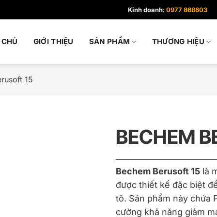
Kinh doanh:
0977 868803
 CHỦ
GIỚI THIỆU
SẢN PHẨM
THƯƠNG HIỆU
rusoft 15
BECHEM B
Bechem Berusoft 15
là m
được thiết kế đặc biệt 
tô. Sản phẩm này chứa P
cường khả năng giảm ma