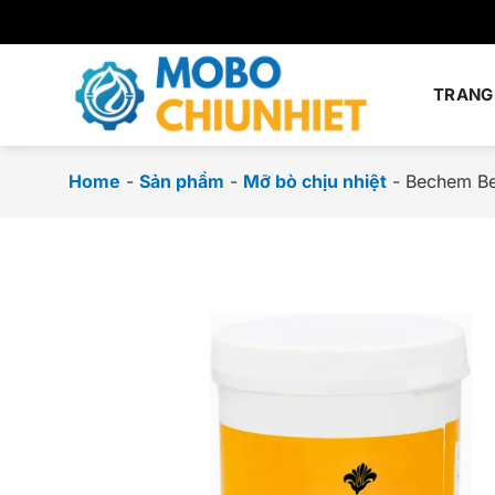
Chuyển
đến
nội
dung
TRANG
Home
-
Sản phẩm
-
Mỡ bò chịu nhiệt
-
Bechem Be