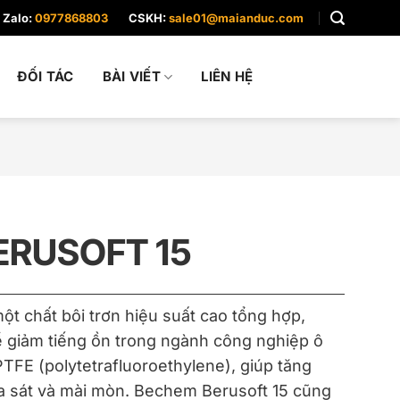
Zalo:
0977868803
CSKH:
sale01@maianduc.com
ĐỐI TÁC
BÀI VIẾT
LIÊN HỆ
ERUSOFT 15
ột chất bôi trơn hiệu suất cao tổng hợp,
để giảm tiếng ồn trong ngành công nghiệp ô
TFE (polytetrafluoroethylene), giúp tăng
 sát và mài mòn. Bechem Berusoft 15 cũng