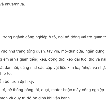
 và nhựa/nhựa.
 trong ngành công nghiệp ô tô, nơi nó đóng vai trò quan tr
vực như trang tổng quan, tay vịn, mô-đun cửa, ngăn đựng 
g êm ái và giảm tiếng kêu, đồng thời kéo dài tuổi thọ và n
hất đàn hồi, cũng như các cặp vật liệu kim loại/nhựa và nhự
h ô tô.
ần bôi trơn định kỳ.
 trì, hệ thống băng tải, quạt, motor hoặc máy công nghiệp.
 mòn và duy trì độ ổn định khi vận hành.