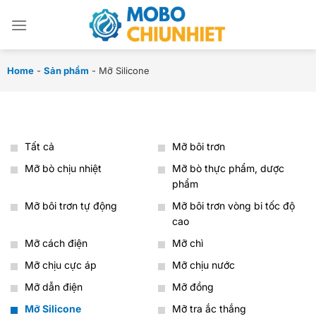
Chuyển
đến
nội
dung
Home
-
Sản phẩm
-
Mỡ Silicone
Tất cả
Mỡ bôi trơn
Mỡ bò chịu nhiệt
Mỡ bò thực phẩm, dược
phẩm
Mỡ bôi trơn tự động
Mỡ bôi trơn vòng bi tốc độ
cao
Mỡ cách điện
Mỡ chì
Mỡ chịu cực áp
Mỡ chịu nước
Mỡ dẫn điện
Mỡ đồng
Mỡ Silicone
Mỡ tra ắc thắng