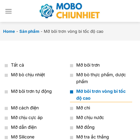
Chuyển
đến
nội
dung
Home
-
Sản phẩm
-
Mỡ bôi trơn vòng bi tốc độ cao
Tất cả
Mỡ bôi trơn
Mỡ bò chịu nhiệt
Mỡ bò thực phẩm, dược
phẩm
Mỡ bôi trơn tự động
Mỡ bôi trơn vòng bi tốc
độ cao
Mỡ cách điện
Mỡ chì
Mỡ chịu cực áp
Mỡ chịu nước
Mỡ dẫn điện
Mỡ đồng
Mỡ Silicone
Mỡ tra ắc thắng