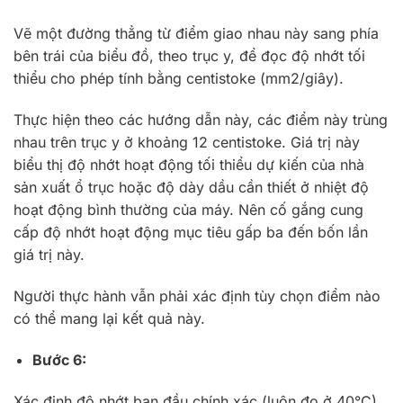
Vẽ một đường thẳng từ điểm giao nhau này sang phía
bên trái của biểu đồ, theo trục y, để đọc độ nhớt tối
thiểu cho phép tính bằng centistoke (mm2/giây).
Thực hiện theo các hướng dẫn này, các điểm này trùng
nhau trên trục y ở khoảng 12 centistoke. Giá trị này
biểu thị độ nhớt hoạt động tối thiểu dự kiến ​​của nhà
sản xuất ổ trục hoặc độ dày dầu cần thiết ở nhiệt độ
hoạt động bình thường của máy. Nên cố gắng cung
cấp độ nhớt hoạt động mục tiêu gấp ba đến bốn lần
giá trị này.
Người thực hành vẫn phải xác định tùy chọn điểm nào
có thể mang lại kết quả này.
Bước 6:
Xác định độ nhớt ban đầu chính xác (luôn đo ở 40°C),