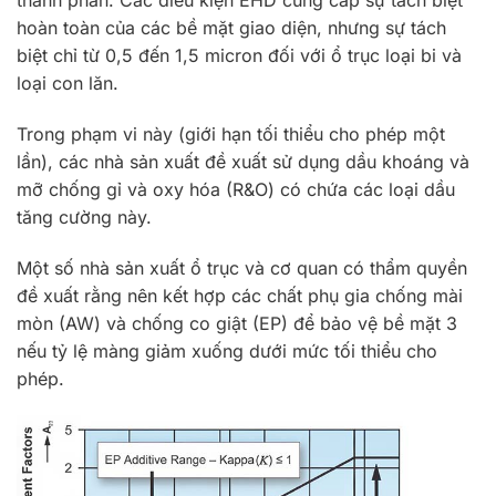
thành phần. Các điều kiện EHD cung cấp sự tách biệt
hoàn toàn của các bề mặt giao diện, nhưng sự tách
biệt chỉ từ 0,5 đến 1,5 micron đối với ổ trục loại bi và
loại con lăn.
Trong phạm vi này (giới hạn tối thiểu cho phép một
lần), các nhà sản xuất đề xuất sử dụng dầu khoáng và
mỡ chống gỉ và oxy hóa (R&O) có chứa các loại dầu
tăng cường này.
Một số nhà sản xuất ổ trục và cơ quan có thẩm quyền
đề xuất rằng nên kết hợp các chất phụ gia chống mài
mòn (AW) và chống co giật (EP) để bảo vệ bề mặt 3
nếu tỷ lệ màng giảm xuống dưới mức tối thiểu cho
phép.