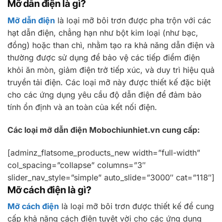
Mỡ dẫn điện là gì?
Mỡ dẫn điện
là loại mỡ bôi trơn được pha trộn với các
hạt dẫn điện, chẳng hạn như bột kim loại (như bạc,
đồng) hoặc than chì, nhằm tạo ra khả năng dẫn điện và
thường được sử dụng để bảo vệ các tiếp điểm điện
khỏi ăn mòn, giảm điện trở tiếp xúc, và duy trì hiệu quả
truyền tải điện. Các loại mỡ này được thiết kế đặc biệt
cho các ứng dụng yêu cầu độ dẫn điện để đảm bảo
tính ổn định và an toàn của kết nối điện.
Các loại mỡ dẫn điện Mobochiunhiet.vn cung cấp:
[adminz_flatsome_products_new width=”full-width”
col_spacing=”collapse” columns=”3″
slider_nav_style=”simple” auto_slide=”3000″ cat=”118″]
Mỡ cách điện là gì?
Mỡ cách điện
là loại mỡ bôi trơn được thiết kế để cung
cấp khả năng cách điện tuyệt vời cho các ứng dụng