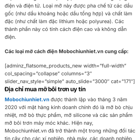
điện và điện tử. Loại mỡ này được pha chế từ các dầu
gốc (như dầu khoáng hoặc dầu tổng hợp) và chất làm
đặc (như chất làm đặc lithium hoặc polyurea). Các
thành phần này có tính cách điện cao và không dẫn
điện.
Các loại mỡ cách điện Mobochiunhiet.vn cung cấp:
[adminz_flatsome_products_new width=”full-width”
col_spacing=”collapse” columns=”3″
slider_nav_style=”simple” auto_slide=”3000″ cat=”171″]
Địa chỉ mua mỡ bôi trơn uy tín
Mobochiunhiet.vn
được thành lập vào tháng 3 năm
2020 với mặt hàng kinh doanh chính đó là mỡ bò chịu
nhiệt, mỡ bò thực phẩm, mỡ silicone và các sản phẩm
mỡ bôi trơn máy móc khác. Hiện nay,
Mobochiunhiet.vn đã trở thành một trong những đối tác
tin cậy cho các xí nghiệp, nhà máy, các doanh nghiệp