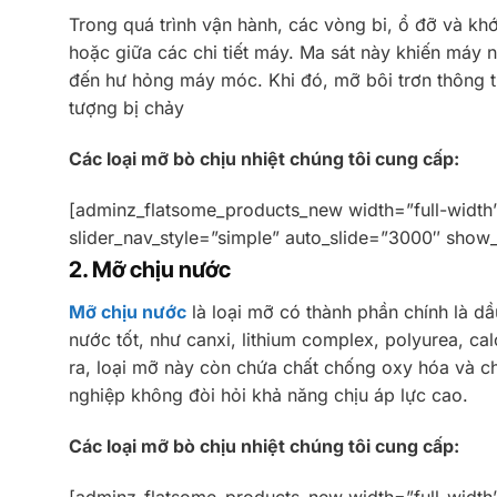
Trong quá trình vận hành, các vòng bi, ổ đỡ và kh
hoặc giữa các chi tiết máy. Ma sát này khiến máy 
đến hư hỏng máy móc. Khi đó, mỡ bôi trơn thông 
tượng bị chảy
Các loại mỡ bò chịu nhiệt chúng tôi cung cấp:
[adminz_flatsome_products_new width=”full-width
slider_nav_style=”simple” auto_slide=”3000″ show
2. Mỡ chịu nước
Mỡ chịu nước
là loại mỡ có thành phần chính là 
nước tốt, như canxi, lithium complex, polyurea, ca
ra, loại mỡ này còn chứa chất chống oxy hóa và c
nghiệp không đòi hỏi khả năng chịu áp lực cao.
Các loại mỡ bò chịu nhiệt chúng tôi cung cấp:
[adminz_flatsome_products_new width=”full-width