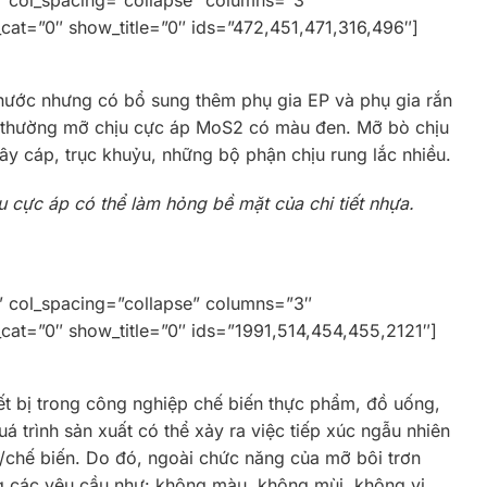
cat=”0″ show_title=”0″ ids=”472,451,471,316,496″]
nước nhưng có bổ sung thêm phụ gia EP và phụ gia rắn
 thường mỡ chịu cực áp MoS2 có màu đen. Mỡ bò chịu
y cáp, trục khuỷu, những bộ phận chịu rung lắc nhiều.
u cực áp có thể làm hỏng bề mặt của chi tiết nhựa.
” col_spacing=”collapse” columns=”3″
_cat=”0″ show_title=”0″ ids=”1991,514,454,455,2121″]
t bị trong công nghiệp chế biến thực phẩm, đồ uống,
 trình sản xuất có thể xảy ra việc tiếp xúc ngẫu nhiên
/chế biến. Do đó, ngoài chức năng của mỡ bôi trơn
g các yêu cầu như: không màu, không mùi, không vị.