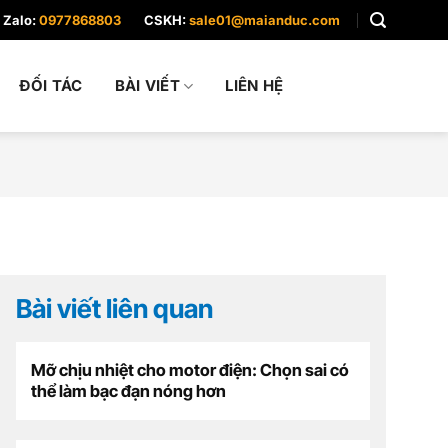
Zalo:
0977868803
CSKH:
sale01@maianduc.com
ĐỐI TÁC
BÀI VIẾT
LIÊN HỆ
Bài viết liên quan
Mỡ chịu nhiệt cho motor điện: Chọn sai có
thể làm bạc đạn nóng hơn