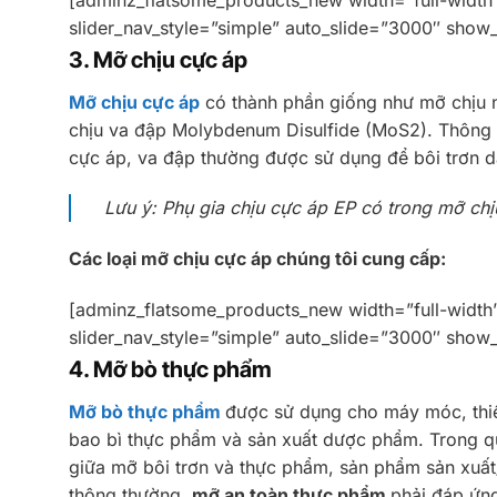
slider_nav_style=”simple” auto_slide=”3000″ show_
3. Mỡ chịu cực áp
Mỡ chịu cực áp
có thành phần giống như mỡ chịu 
chịu va đập Molybdenum Disulfide (MoS2). Thông
cực áp, va đập thường được sử dụng để bôi trơn dâ
Lưu ý: Phụ gia chịu cực áp EP có trong mỡ chị
Các loại mỡ chịu cực áp chúng tôi cung cấp:
[adminz_flatsome_products_new width=”full-width
slider_nav_style=”simple” auto_slide=”3000″ show
4. Mỡ bò thực phẩm
Mỡ bò thực phẩm
được sử dụng cho máy móc, thiế
bao bì thực phẩm và sản xuất dược phẩm. Trong quá
giữa mỡ bôi trơn và thực phẩm, sản phẩm sản xuất
thông thường,
mỡ an toàn thực phẩm
phải đáp ứn