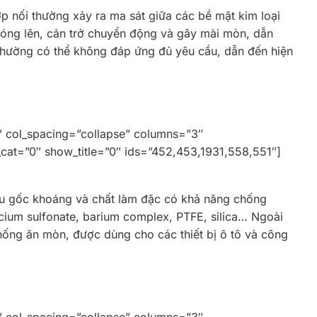
ớp nối thường xảy ra ma sát giữa các bề mặt kim loại
nóng lên, cản trở chuyển động và gây mài mòn, dẫn
thường có thể không đáp ứng đủ yêu cầu, dẫn đến hiện
” col_spacing=”collapse” columns=”3″
_cat=”0″ show_title=”0″ ids=”452,453,1931,558,551″]
dầu gốc khoáng và chất làm đặc có khả năng chống
lcium sulfonate, barium complex, PTFE, silica… Ngoài
hống ăn mòn, được dùng cho các thiết bị ô tô và công
” col_spacing=”collapse” columns=”3″