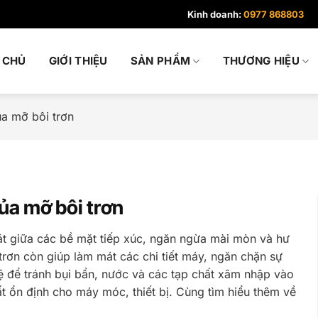
Kinh doanh:
0977 868803
 CHỦ
GIỚI THIỆU
SẢN PHẨM
THƯƠNG HIỆU
ủa mỡ bôi trơn
ủa mỡ bôi trơn
át giữa các bề mặt tiếp xúc, ngăn ngừa mài mòn và hư
trơn còn giúp làm mát các chi tiết máy, ngăn chặn sự
 để tránh bụi bẩn, nước và các tạp chất xâm nhập vào
uất ổn định cho máy móc, thiết bị. Cùng tìm hiểu thêm về