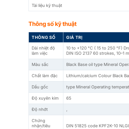
Tài liệu kỹ thuật
Thông số kỹ thuật
THÔNG SỐ
GIÁ TRỊ
Dải nhiệt độ
10 to +120 °C ( 15 to 250 °F) D
làm việc
DIN ISO 2137 60 strokes, 10–1
Màu sắc
Black Base oil type Mineral Oper
Chất làm đặc
Lithium/calcium Colour Black Ba
Dầu gốc
type Mineral Operating tempera
Độ xuyên kim
65
Độ nhớt
,
Chứng
nhận/tiêu
DIN 51825 code KPF2K-10 NLGI 