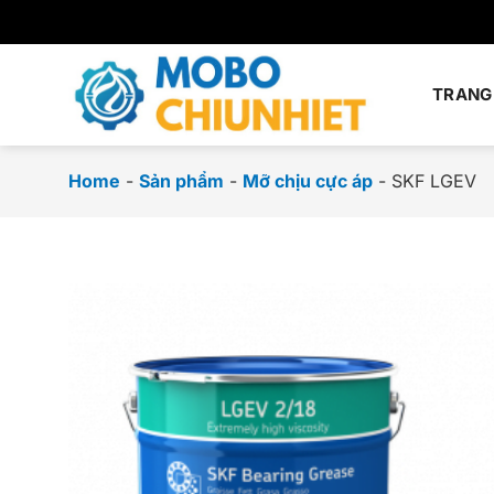
Chuyển
đến
nội
dung
TRANG
Home
-
Sản phẩm
-
Mỡ chịu cực áp
-
SKF LGEV