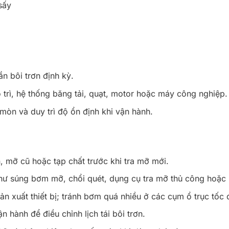
sấy
ần bôi trơn định kỳ.
 trì, hệ thống băng tải, quạt, motor hoặc máy công nghiệp.
 mòn và duy trì độ ổn định khi vận hành.
ẩn, mỡ cũ hoặc tạp chất trước khi tra mỡ mới.
 súng bơm mỡ, chổi quét, dụng cụ tra mỡ thủ công hoặc h
n xuất thiết bị; tránh bơm quá nhiều ở các cụm ổ trục tốc 
n hành để điều chỉnh lịch tái bôi trơn.