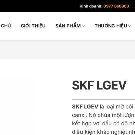
Kinh doanh:
0977 868803
 CHỦ
GIỚI THIỆU
SẢN PHẨM
THƯƠNG HIỆU
SKF LGEV
SKF LGEV
là loại mỡ bôi
canxi. Nó chứa một lượn
kết hợp với dầu có độ n
điều kiện khắc nghiệt n