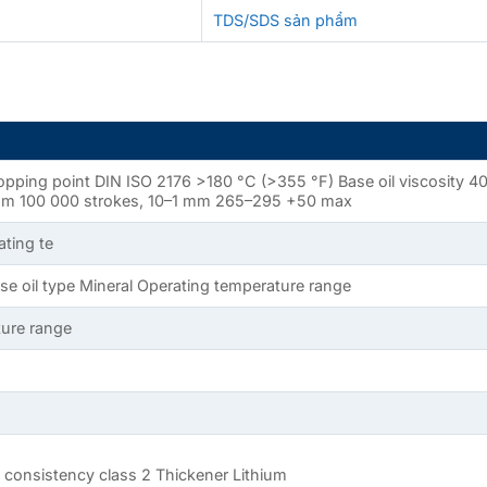
TDS/SDS sản phẩm
ropping point DIN ISO 2176 >180 °C (>355 °F) Base oil viscosity
 mm 100 000 strokes, 10–1 mm 265–295 +50 max
ating te
se oil type Mineral Operating temperature range
ture range
consistency class 2 Thickener Lithium