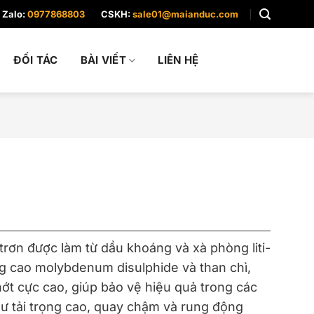
Zalo:
0977868803
CSKH:
sale01@maianduc.com
ĐỐI TÁC
BÀI VIẾT
LIÊN HỆ
 trơn được làm từ dầu khoáng và xà phòng liti-
g cao molybdenum disulphide và than chì,
hớt cực cao, giúp bảo vệ hiệu quả trong các
hư tải trọng cao, quay chậm và rung động