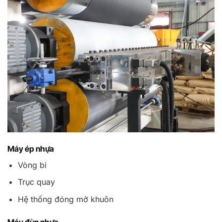
Máy ép nhựa
Vòng bi
Trục quay
Hệ thống đóng mở khuôn
Máy đùn nhựa