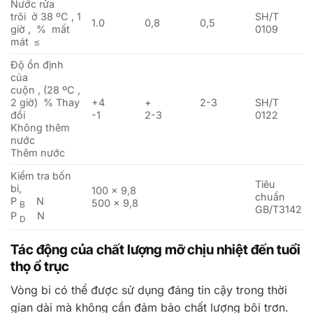
Nước rửa
trôi ở 38 ºC , 1
SH/T
1.0
0,8
0,5
giờ , % mất
0109
mát ≤
Độ ổn định
của
cuộn , (28 ºC ,
2 giờ) % Thay
+4
+
2-3
SH/T
đổi
-1
2-3
0122
Không thêm
nước
Thêm nước
Kiểm tra bốn
Tiêu
bi,
100 × 9,8
chuẩn
P
N
500 × 9,8
B
GB/T3142
P
N
D
Tác động của chất lượng mỡ chịu nhiệt đến tuổi
thọ ổ trục
Vòng bi có thể được sử dụng đáng tin cậy trong thời
gian dài mà không cần đảm bảo chất lượng bôi trơn.