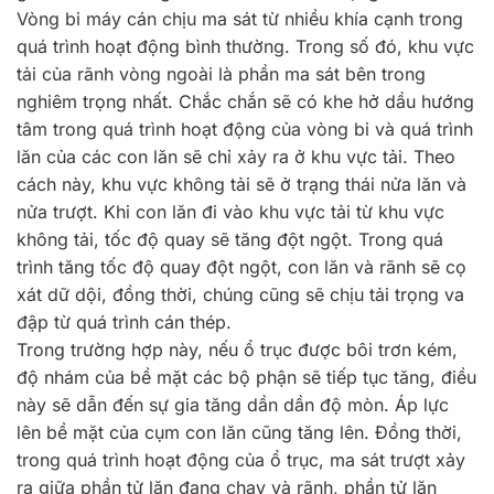
Vòng bi máy cán chịu ma sát từ nhiều khía cạnh trong
quá trình hoạt động bình thường. Trong số đó, khu vực
tải của rãnh vòng ngoài là phần ma sát bên trong
nghiêm trọng nhất. Chắc chắn sẽ có khe hở dầu hướng
tâm trong quá trình hoạt động của vòng bi và quá trình
lăn của các con lăn sẽ chỉ xảy ra ở khu vực tải. Theo
cách này, khu vực không tải sẽ ở trạng thái nửa lăn và
nửa trượt. Khi con lăn đi vào khu vực tải từ khu vực
không tải, tốc độ quay sẽ tăng đột ngột. Trong quá
trình tăng tốc độ quay đột ngột, con lăn và rãnh sẽ cọ
xát dữ dội, đồng thời, chúng cũng sẽ chịu tải trọng va
đập từ quá trình cán thép.
Trong trường hợp này, nếu ổ trục được bôi trơn kém,
độ nhám của bề mặt các bộ phận sẽ tiếp tục tăng, điều
này sẽ dẫn đến sự gia tăng dần dần độ mòn. Áp lực
lên bề mặt của cụm con lăn cũng tăng lên. Đồng thời,
trong quá trình hoạt động của ổ trục, ma sát trượt xảy
ra giữa phần tử lăn đang chạy và rãnh, phần tử lăn