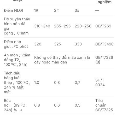
nghiệm
Điểm NLGI
1#
2#
3#
—
Độ xuyên thấu
hình nón đã
310~340
265~295
220~250
GB/T269
gia
công , 0,1mm
Điểm nhỏ
320
325
330
GB/T3498
giọt , ºC phút
Ăn mòn , (tấm
Không có thay đổi màu xanh lá
GB/T7326
đồng T2,
cây hoặc màu đen
(B)
100 ºC , 24h)
Tách dầu
bằng lưới
SH/T
thép , 100 ºC ,
1.0
0,8
0,7
0324
24h % Mất
mát
Bốc
Tiêu
hơi , (99 ºC ,
0,8
0,6
0,5
chuẩn
24h) % ≤
GB/T7325