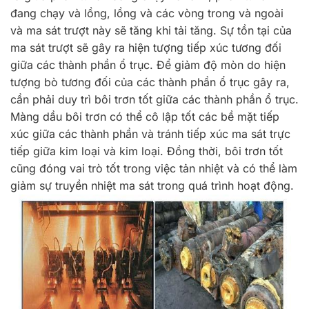
đang chạy và lồng, lồng và các vòng trong và ngoài
và ma sát trượt này sẽ tăng khi tải tăng. Sự tồn tại của
ma sát trượt sẽ gây ra hiện tượng tiếp xúc tương đối
giữa các thành phần ổ trục. Để giảm độ mòn do hiện
tượng bò tương đối của các thành phần ổ trục gây ra,
cần phải duy trì bôi trơn tốt giữa các thành phần ổ trục.
Màng dầu bôi trơn có thể cô lập tốt các bề mặt tiếp
xúc giữa các thành phần và tránh tiếp xúc ma sát trực
tiếp giữa kim loại và kim loại. Đồng thời, bôi trơn tốt
cũng đóng vai trò tốt trong việc tản nhiệt và có thể làm
giảm sự truyền nhiệt ma sát trong quá trình hoạt động.