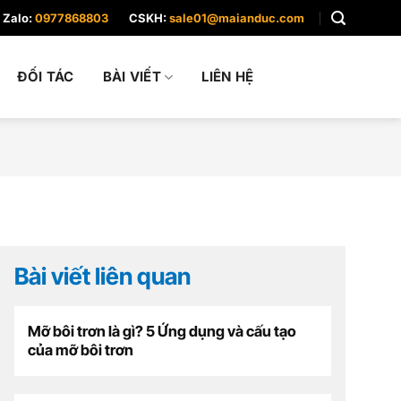
Zalo:
0977868803
CSKH:
sale01@maianduc.com
ĐỐI TÁC
BÀI VIẾT
LIÊN HỆ
Bài viết liên quan
Mỡ bôi trơn là gì? 5 Ứng dụng và cấu tạo
của mỡ bôi trơn