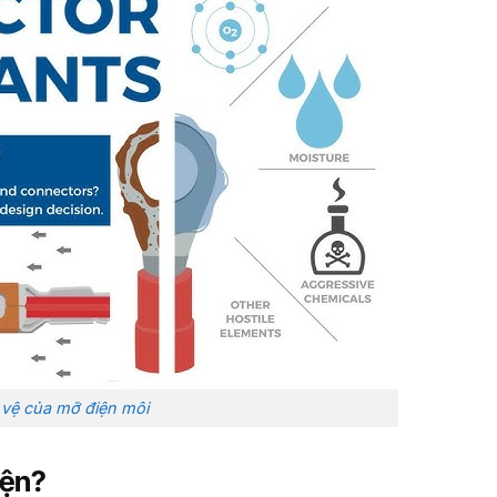
 vệ của mỡ điện môi
iện?