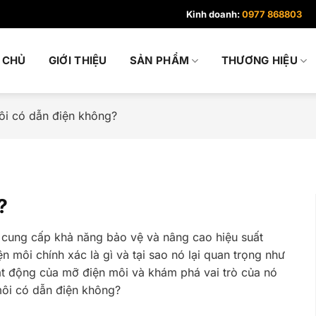
Kinh doanh:
0977 868803
 CHỦ
GIỚI THIỆU
SẢN PHẨM
THƯƠNG HIỆU
ôi có dẫn điện không?
?
n, cung cấp khả năng bảo vệ và nâng cao hiệu suất
 môi chính xác là gì và tại sao nó lại quan trọng như
oạt động của mỡ điện môi và khám phá vai trò của nó
 môi có dẫn điện không?