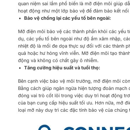
quan niệm sai lầm phổ biến là mỡ điện môi giúp dẫ
hoạt động như một lớp bảo vệ để đảm bảo kết nối t
Bảo vệ chống lại các yếu tố bên ngoài:
Mỡ điện môi bảo vệ các thành phần khỏi các yếu tố 
dụ, các yếu tố bên ngoài như độ ẩm xâm nhập, các
nhiệt độ là mối đe dọa thực sự đối với các thành p
quả hoặc hư hỏng vĩnh viễn. Mỡ điện môi tạo thành
động và không có chất gây ô nhiễm.
Tăng cường hiệu suất và tuổi thọ:
Bên cạnh việc bảo vệ môi trường, mỡ điện môi còn
Bằng cách giúp ngăn ngừa hiện tượng đoản mạch đi
đóng vai trò cốt lõi trong việc duy trì hoạt động t
của bạn cung cấp hiệu suất tối ưu. Hơn nữa, mỡ đ
loại mỡ này duy trì các đặc tính bảo vệ của chúng t