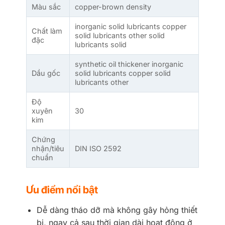
Màu sắc
copper-brown density
inorganic solid lubricants copper
Chất làm
solid lubricants other solid
đặc
lubricants solid
synthetic oil thickener inorganic
Dầu gốc
solid lubricants copper solid
lubricants other
Độ
xuyên
30
kim
Chứng
nhận/tiêu
DIN ISO 2592
chuẩn
Ưu điểm nổi bật
Dễ dàng tháo dỡ mà không gây hỏng thiết
bị, ngay cả sau thời gian dài hoạt động ở