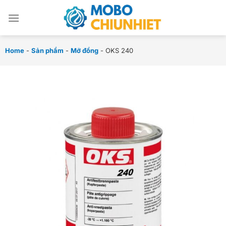
Chuyển
đến
nội
dung
Home
-
Sản phẩm
-
Mỡ đồng
-
OKS 240