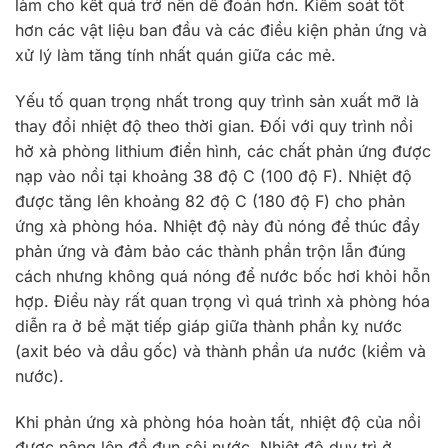
làm cho kết quả trở nên dễ đoán hơn. Kiểm soát tốt
hơn các vật liệu ban đầu và các điều kiện phản ứng và
xử lý làm tăng tính nhất quán giữa các mẻ.
Yếu tố quan trọng nhất trong quy trình sản xuất mỡ là
thay đổi nhiệt độ theo thời gian. Đối với quy trình nồi
hở xà phòng lithium điển hình, các chất phản ứng được
nạp vào nồi tại khoảng 38 độ C (100 độ F). Nhiệt độ
được tăng lên khoảng 82 độ C (180 độ F) cho phản
ứng xà phòng hóa. Nhiệt độ này đủ nóng để thúc đẩy
phản ứng và đảm bảo các thành phần trộn lẫn đúng
cách nhưng không quá nóng để nước bốc hơi khỏi hỗn
hợp. Điều này rất quan trọng vì quá trình xà phòng hóa
diễn ra ở bề mặt tiếp giáp giữa thành phần kỵ nước
(axit béo và dầu gốc) và thành phần ưa nước (kiềm và
nước).
Khi phản ứng xà phòng hóa hoàn tất, nhiệt độ của nồi
được nâng lên để đun sôi nước. Nhiệt độ duy trì ở