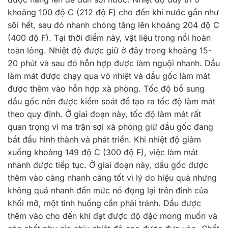
khoảng 100 độ C (212 độ F) cho đến khi nước gần như
sôi hết, sau đó nhanh chóng tăng lên khoảng 204 độ C
(400 độ F). Tại thời điểm này, vật liệu trong nồi hoàn
toàn lỏng. Nhiệt độ được giữ ở đây trong khoảng 15-
20 phút và sau đó hỗn hợp được làm nguội nhanh. Dầu
làm mát được chạy qua vỏ nhiệt và dầu gốc làm mát
được thêm vào hỗn hợp xà phòng. Tốc độ bổ sung
dầu gốc nên được kiểm soát để tạo ra tốc độ làm mát
theo quy định. Ở giai đoạn này, tốc độ làm mát rất
quan trọng vì ma trận sợi xà phòng giữ dầu gốc đang
bắt đầu hình thành và phát triển. Khi nhiệt độ giảm
xuống khoảng 149 độ C (300 độ F), việc làm mát
nhanh được tiếp tục. Ở giai đoạn này, dầu gốc được
thêm vào càng nhanh càng tốt vì lý do hiệu quả nhưng
không quá nhanh đến mức nó đọng lại trên đỉnh của
khối mỡ, một tình huống cần phải tránh. Dầu được
thêm vào cho đến khi đạt được độ đặc mong muốn và