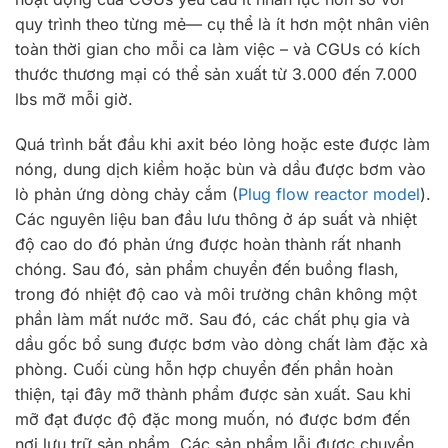
quy trình theo từng mẻ— cụ thể là ít hơn một nhân viên
toàn thời gian cho mỗi ca làm việc – và CGUs có kích
thước thương mại có thể sản xuất từ 3.000 đến 7.000
lbs mỡ mỗi giờ.
Quá trình bắt đầu khi axit béo lỏng hoặc este được làm
nóng, dung dịch kiềm hoặc bùn và dầu được bơm vào
lò phản ứng dòng chảy cắm (
Plug flow reactor model
).
Các nguyên liệu ban đầu lưu thông ở áp suất và nhiệt
độ cao do đó phản ứng được hoàn thành rất nhanh
chóng. Sau đó, sản phẩm chuyển đến buồng flash,
trong đó nhiệt độ cao và môi trường chân không một
phần làm mất nước mỡ. Sau đó, các chất phụ gia và
dầu gốc bổ sung được bơm vào dòng chất làm đặc xà
phòng. Cuối cùng hỗn hợp chuyển đến phần hoàn
thiện, tại đây mỡ thành phẩm được sản xuất. Sau khi
mỡ đạt được độ đặc mong muốn, nó được bơm đến
nơi lưu trữ sản phẩm. Các sản phẩm lỗi được chuyển