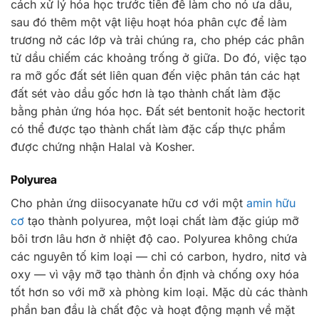
cách xử lý hóa học trước tiên để làm cho nó ưa dầu,
sau đó thêm một vật liệu hoạt hóa phân cực để làm
trương nở các lớp và trải chúng ra, cho phép các phân
tử dầu chiếm các khoảng trống ở giữa. Do đó, việc tạo
ra mỡ gốc đất sét liên quan đến việc phân tán các hạt
đất sét vào dầu gốc hơn là tạo thành chất làm đặc
bằng phản ứng hóa học. Đất sét bentonit hoặc hectorit
có thể được tạo thành chất làm đặc cấp thực phẩm
được chứng nhận Halal và Kosher.
Polyurea
Cho phản ứng diisocyanate hữu cơ với một
amin hữu
cơ
tạo thành polyurea, một loại chất làm đặc giúp mỡ
bôi trơn lâu hơn ở nhiệt độ cao. Polyurea không chứa
các nguyên tố kim loại — chỉ có carbon, hydro, nitơ và
oxy — vì vậy mỡ tạo thành ổn định và chống oxy hóa
tốt hơn so với mỡ xà phòng kim loại. Mặc dù các thành
phần ban đầu là chất độc và hoạt động mạnh về mặt