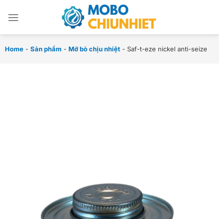
Chuyển
đến
nội
dung
Home
-
Sản phẩm
-
Mỡ bò chịu nhiệt
-
Saf-t-eze nickel anti-seize