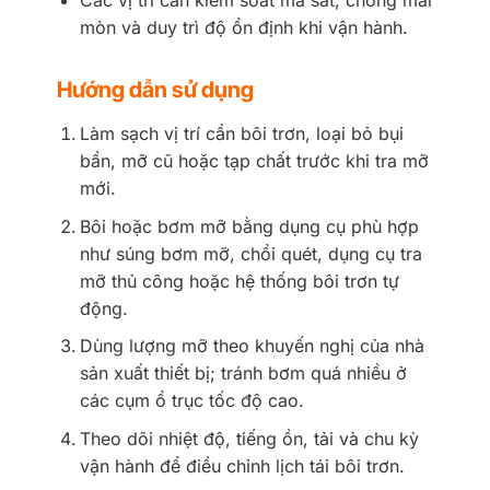
Các vị trí cần kiểm soát ma sát, chống mài
mòn và duy trì độ ổn định khi vận hành.
Hướng dẫn sử dụng
Làm sạch vị trí cần bôi trơn, loại bỏ bụi
bẩn, mỡ cũ hoặc tạp chất trước khi tra mỡ
mới.
Bôi hoặc bơm mỡ bằng dụng cụ phù hợp
như súng bơm mỡ, chổi quét, dụng cụ tra
mỡ thủ công hoặc hệ thống bôi trơn tự
động.
Dùng lượng mỡ theo khuyến nghị của nhà
sản xuất thiết bị; tránh bơm quá nhiều ở
các cụm ổ trục tốc độ cao.
Theo dõi nhiệt độ, tiếng ồn, tải và chu kỳ
vận hành để điều chỉnh lịch tái bôi trơn.