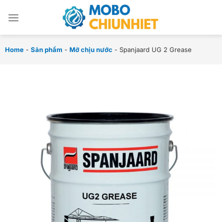
Chuyển
đến
nội
dung
Home
-
Sản phẩm
-
Mỡ chịu nước
-
Spanjaard UG 2 Grease