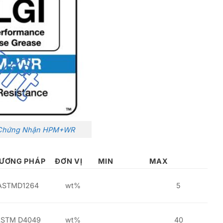
 Chứng Nhận HPM+WR
ƯƠNG PHÁP
ĐƠN VỊ
MIN
MAX
ASTMD1264
wt%
5
STM D4049
wt%
40