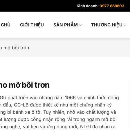
Kinh doanh:
0977 868803
 CHỦ
GIỚI THIỆU
SẢN PHẨM
THƯƠNG HIỆU
o mỡ bôi trơn
o mỡ bôi trơn
I) phát triển vào những năm 1966 và chính thức công
 đầu, GC-LB được thiết kế như một chứng nhận kỹ
g bi bánh xe ô tô. Tuy nhiên, nhờ vào chất lượng và
ất lượng được công nhận rộng rãi trong ngành mỡ bôi
công nghệ, vật liệu và ứng dụng mới, NLGI đã nhận ra