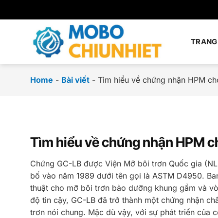
Chuyển
đến
nội
dung
TRANG
Home
-
Bài viết
-
Tìm hiểu về chứng nhận HPM ch
Tìm hiểu về chứng nhận HPM ch
Chứng GC-LB được Viện Mỡ bôi trơn Quốc gia (NLG
bố vào năm 1989 dưới tên gọi là ASTM D4950. Ban
thuật cho mỡ bôi trơn bảo dưỡng khung gầm và vòn
độ tin cậy, GC-LB đã trở thành một chứng nhận ch
trơn nói chung. Mặc dù vậy, với sự phát triển của 