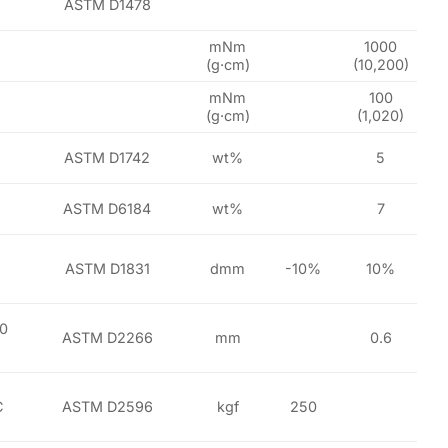
ASTM D1478
mNm
1000
(g·cm)
(10,200)
mNm
100
(g·cm)
(1,020)
ASTM D1742
wt%
5
ASTM D6184
wt%
7
ASTM D1831
dmm
-10%
10%
60
ASTM D2266
mm
0.6
C
ASTM D2596
kgf
250