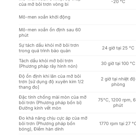
-20 °C
của mỡ bôi trơn vòng bi
Mô-men xoắn khởi động
Mô-men xoắn ổn định sau 60
phút
Sự tách dầu khỏi mỡ bôi trơn
24 giờ tại 25 °C
trong quá trình bảo quản
Tách dầu khỏi mỡ bôi trơn
30 giờ tại 100 °C
(Phương pháp rây hình nón)
Độ ổn định khi lăn của mỡ bôi
2 giờ tại nhiệt độ
trơn [sử dụng độ xuyên kim 1/2
phòng
thang đo]
Đặc tính chống mài mòn của mỡ
75°C, 1200 rpm, 
bôi trơn (Phương pháp bốn bi)
phút
Đường kính vết mòn
Đo khả năng chịu cực áp của mỡ
bôi trơn (Phương pháp bốn
1770 rpm tại 27 °
bóng), Điểm hàn dính