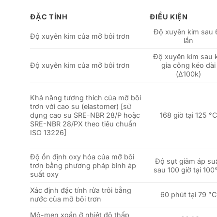
ĐẶC TÍNH
ĐIỀU KIỆN
Độ xuyên kim sau 
Độ xuyên kim của mỡ bôi trơn
lần
Độ xuyên kim sau k
Độ xuyên kim của mỡ bôi trơn
gia công kéo dài
(Δ100k)
Khả năng tương thích của mỡ bôi
trơn với cao su (elastomer) [sử
dụng cao su SRE-NBR 28/P hoặc
168 giờ tại 125 °
SRE-NBR 28/PX theo tiêu chuẩn
ISO 13226]
Độ ổn định oxy hóa của mỡ bôi
Độ sụt giảm áp su
trơn bằng phương pháp bình áp
sau 100 giờ tại 100
suất oxy
Xác định đặc tính rửa trôi bằng
60 phút tại 79 °C
nước của mỡ bôi trơn
Mô-men xoắn ở nhiệt độ thấp