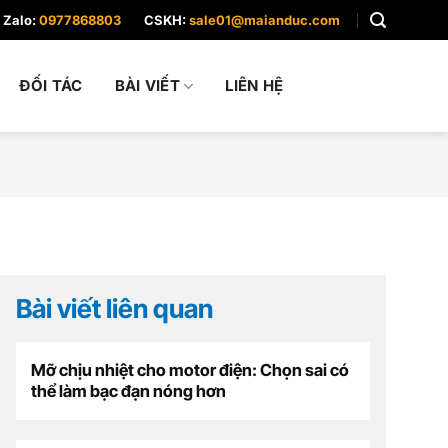
Zalo:
0977868803
CSKH:
sale01@maianduc.com
ĐỐI TÁC
BÀI VIẾT
LIÊN HỆ
Bài viết liên quan
Mỡ chịu nhiệt cho motor điện: Chọn sai có
thể làm bạc đạn nóng hơn