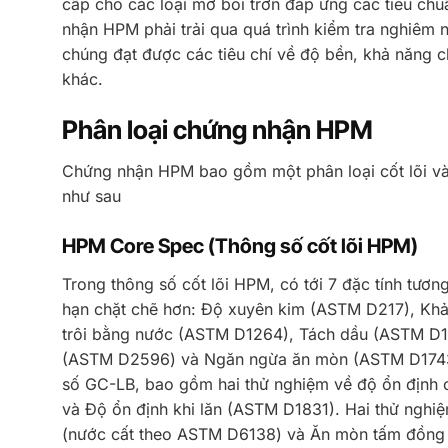
cấp cho các loại mỡ bôi trơn đáp ứng các tiêu ch
nhận HPM phải trải qua quá trình kiểm tra nghiêm 
chúng đạt được các tiêu chí về độ bền, khả năng c
khác.
Phân loại chứng nhận HPM
Chứng nhận HPM bao gồm một phân loại cốt lõi và 
như sau
HPM Core Spec (Thông số cốt lõi HPM)
Trong thông số cốt lõi HPM, có tới 7 đặc tính tươ
hạn chặt chẽ hơn: Độ xuyên kim (ASTM D217), Khả
trôi bằng nước (ASTM D1264), Tách dầu (ASTM D17
(ASTM D2596) và Ngăn ngừa ăn mòn (ASTM D1743)
số GC-LB, bao gồm hai thử nghiệm về độ ổn định 
và Độ ổn định khi lăn (ASTM D1831). Hai thử ng
(nước cất theo ASTM D6138) và Ăn mòn tấm đồng 