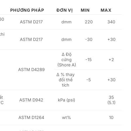
PHƯƠNG PHÁP
ĐƠN VỊ
MIN
MAX
60
ASTM D217
dmm
220
340
hi
ASTM D217
dmm
-30
+30
Δ Độ
cứng
-15
+2
(Shore A)
C
ASTM D4289
Δ % thay
đổi thể
-5
+30
tích
ất
35
ASTM D942
kPa (psi)
°C
(5.1)
ASTM D1264
wt%
10