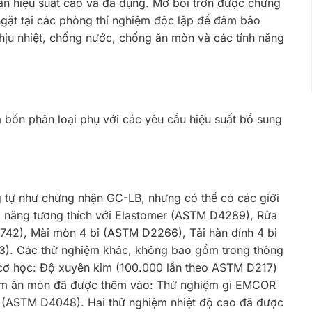
uẩn hiệu suất cao và đa dụng. Mỡ bôi trơn được chứng
ngặt tại các phòng thí nghiệm độc lập để đảm bảo
hịu nhiệt, chống nước, chống ăn mòn và các tính năng
bốn phân loại phụ với các yêu cầu hiệu suất bổ sung
ng tự như chứng nhận GC-LB, nhưng có thể có các giới
 năng tương thích với Elastomer (ASTM D4289), Rửa
42), Mài mòn 4 bi (ASTM D2266), Tải hàn dính 4 bi
. Các thử nghiệm khác, không bao gồm trong thông
cơ học: Độ xuyên kim (100.000 lần theo ASTM D217)
hiệm ăn mòn đã được thêm vào: Thử nghiệm gỉ EMCOR
(ASTM D4048). Hai thử nghiệm nhiệt độ cao đã được