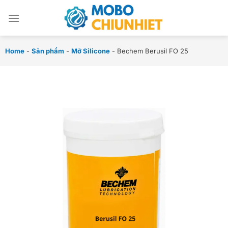
Chuyển
đến
nội
dung
Home
-
Sản phẩm
-
Mỡ Silicone
-
Bechem Berusil FO 25