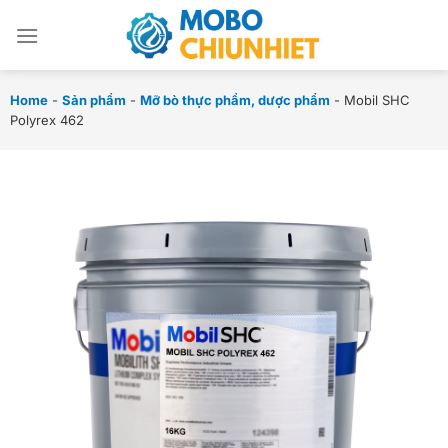
Chuyển
đến
nội
dung
Home
-
Sản phẩm
-
Mỡ bò thực phẩm, dược phẩm
-
Mobil SHC
Polyrex 462