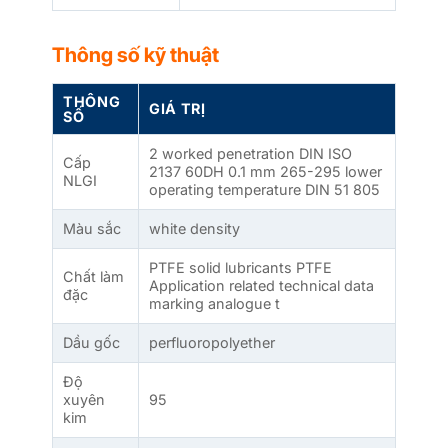
Thông số kỹ thuật
THÔNG
GIÁ TRỊ
SỐ
2 worked penetration DIN ISO
Cấp
2137 60DH 0.1 mm 265-295 lower
NLGI
operating temperature DIN 51 805
Màu sắc
white density
PTFE solid lubricants PTFE
Chất làm
Application related technical data
đặc
marking analogue t
Dầu gốc
perfluoropolyether
Độ
xuyên
95
kim