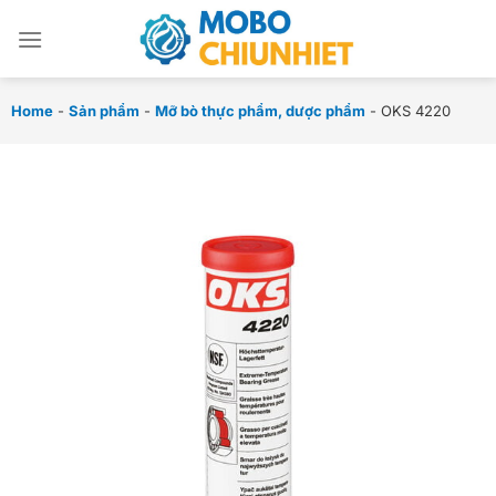
Chuyển
đến
nội
dung
Home
-
Sản phẩm
-
Mỡ bò thực phẩm, dược phẩm
-
OKS 4220