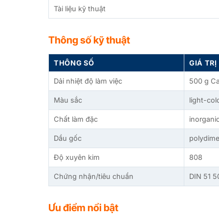
Tài liệu kỹ thuật
Thông số kỹ thuật
THÔNG SỐ
GIÁ TRỊ
Dải nhiệt độ làm việc
500 g C
Màu sắc
light-co
Chất làm đặc
inorgani
Dầu gốc
polydimet
Độ xuyên kim
808
Chứng nhận/tiêu chuẩn
DIN 51 5
Ưu điểm nổi bật