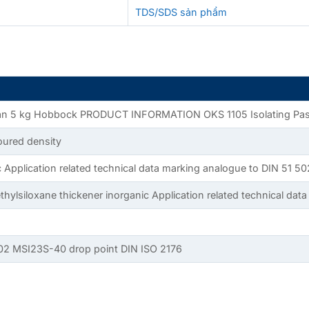
TDS/SDS sản phẩm
an 5 kg Hobbock PRODUCT INFORMATION OKS 1105 Isolating Pas
loured density
c Application related technical data marking analogue to DIN 51 5
hylsiloxane thickener inorganic Application related technical dat
02 MSI23S-40 drop point DIN ISO 2176