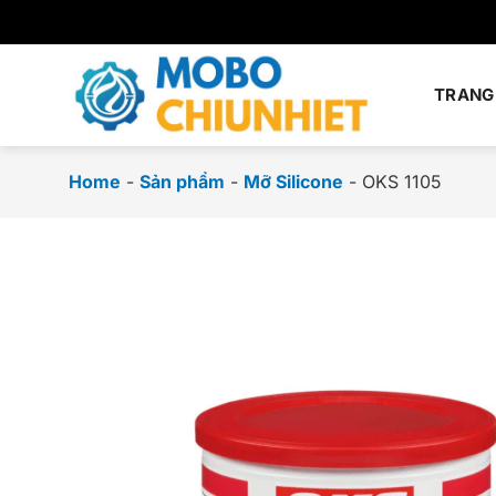
Chuyển
đến
nội
dung
TRANG
Home
-
Sản phẩm
-
Mỡ Silicone
-
OKS 1105