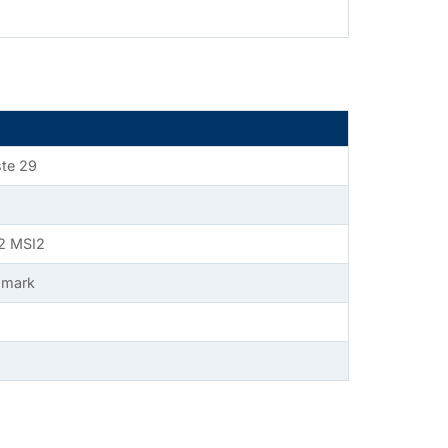
te 29
02 MSI2
a mark