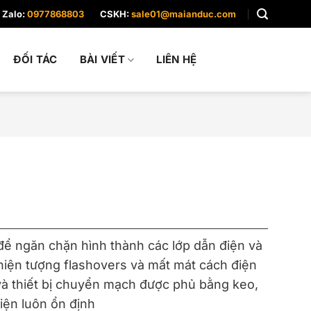
Zalo:
0977868803
CSKH:
sale01@maianduc.com
ĐỐI TÁC
BÀI VIẾT
LIÊN HỆ
để ngăn chặn hình thành các lớp dẫn điện và
hiện tượng flashovers và mất mát cách điện
và thiết bị chuyển mạch được phủ bằng keo,
iện luôn ổn định