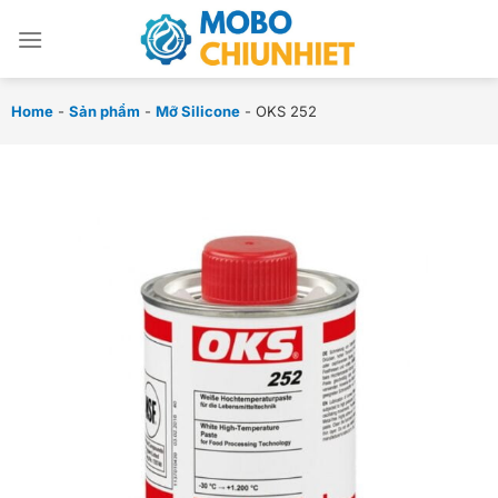
Chuyển
đến
nội
dung
Home
-
Sản phẩm
-
Mỡ Silicone
-
OKS 252