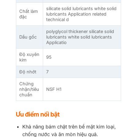
silicate solid lubricants white solid
Chất làm
lubricants Application related
đặc
technical d
polyglycol thickener silicate solid
Dầu gốc
lubricants white solid lubricants
Applicatio
Độ xuyên
95
kim
Độ nhớt
7
Chứng
nhận/tiêu
NSF H1
chuẩn
Ưu điểm nổi bật
Khả năng bám chặt trên bề mặt kim loại,
chống nước và ăn mòn hiệu quả.