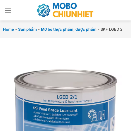
Chuyển
đến
nội
dung
Home
-
Sản phẩm
-
Mỡ bò thực phẩm, dược phẩm
-
SKF LGED 2