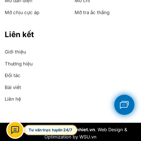
Mỡ dẫn điện
Mỡ chì
Mỡ chịu cực áp
Mỡ tra ắc thắng
Liên kết
Giới thiệu
Thương hiệu
Đối tác
Bài viết
Liên hệ
Copyright 2026 ©
Mobochiunhiet.vn
. Web Design &
Tư vấn trực tuyến 24/7
Optimization by
WSU.vn