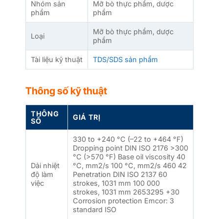
Nhóm sản
Mỡ bò thực phẩm, dược
phẩm
phẩm
Mỡ bò thực phẩm, dược
Loại
phẩm
Tài liệu kỹ thuật
TDS/SDS sản phẩm
Thông số kỹ thuật
THÔNG
GIÁ TRỊ
SỐ
330 to +240 °C (–22 to +464 °F)
Dropping point DIN ISO 2176 >300
°C (>570 °F) Base oil viscosity 40
Dải nhiệt
°C, mm2/s 100 °C, mm2/s 460 42
độ làm
Penetration DIN ISO 2137 60
việc
strokes, 1031 mm 100 000
strokes, 1031 mm 2653295 +30
Corrosion protection Emcor: 3
standard ISO