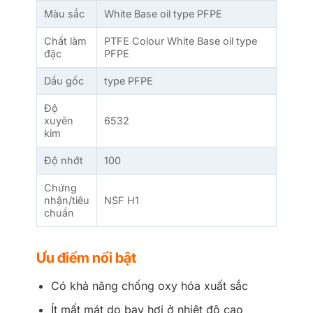
Màu sắc
White Base oil type PFPE
Chất làm
PTFE Colour White Base oil type
đặc
PFPE
Dầu gốc
type PFPE
Độ
xuyên
6532
kim
Độ nhớt
100
Chứng
nhận/tiêu
NSF H1
chuẩn
Ưu điểm nổi bật
Có khả năng chống oxy hóa xuất sắc
Ít mất mát do bay hơi ở nhiệt độ cao