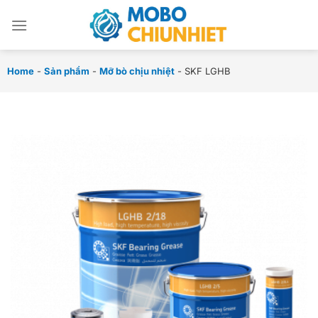
Chuyển
đến
nội
dung
Home
-
Sản phẩm
-
Mỡ bò chịu nhiệt
-
SKF LGHB