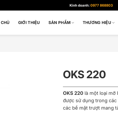
Kinh doanh:
0977 868803
 CHỦ
GIỚI THIỆU
SẢN PHẨM
THƯƠNG HIỆU
OKS 220
OKS 220
là một loại mỡ
được sử dụng trong các 
các bề mặt trượt mang t