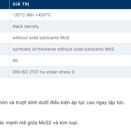
GIÁ TRỊ
-35°C đến +450°C
black density
without solid lubricants MoS
synthetic oil thickener without solid lubricants MoS
90
DIN ISO 2137 no shear stress 0
òn và trượt dính dưới điều kiện áp lực cao ngay lập tức.
tác mạnh mẽ giữa MoS2 và kim loại.