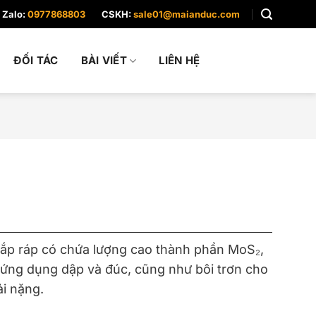
Zalo:
0977868803
CSKH:
sale01@maianduc.com
ĐỐI TÁC
BÀI VIẾT
LIÊN HỆ
 lắp ráp có chứa lượng cao thành phần MoS₂,
ứng dụng dập và đúc, cũng như bôi trơn cho
ải nặng.