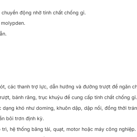
 chuyển động nhờ tính chất chống gỉ.
ơ molypden.
ẵn.
ót, các thanh trợ lực, dẫn hướng và đường trượt để ngăn chặ
trượt, bánh răng, trục khuỷu để cung cấp tính chất chống gỉ
c dạng khó như doming, khuôn dập, dập nổi, đồng thời tránh
ần bôi trơn định kỳ.
 trì, hệ thống băng tải, quạt, motor hoặc máy công nghiệp.