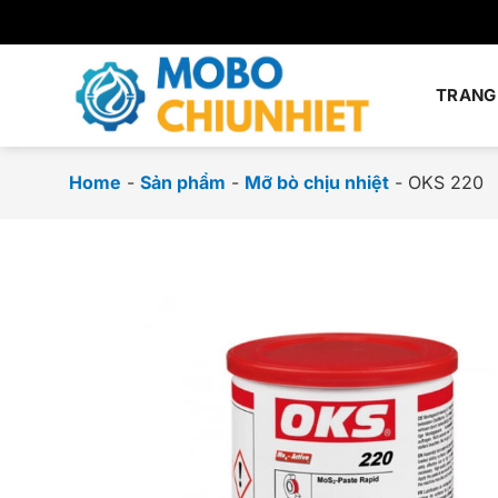
Chuyển
đến
nội
dung
TRANG
Home
-
Sản phẩm
-
Mỡ bò chịu nhiệt
-
OKS 220