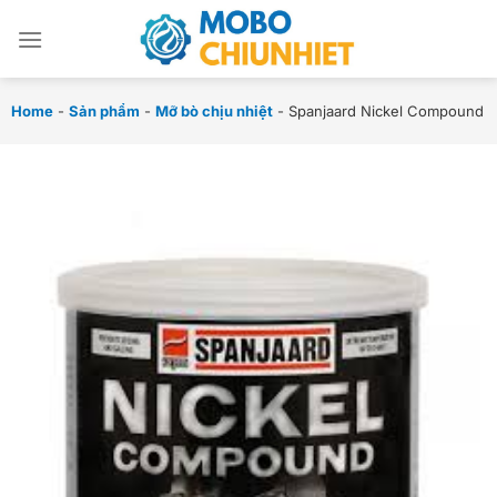
Chuyển
đến
nội
dung
Home
-
Sản phẩm
-
Mỡ bò chịu nhiệt
-
Spanjaard Nickel Compound