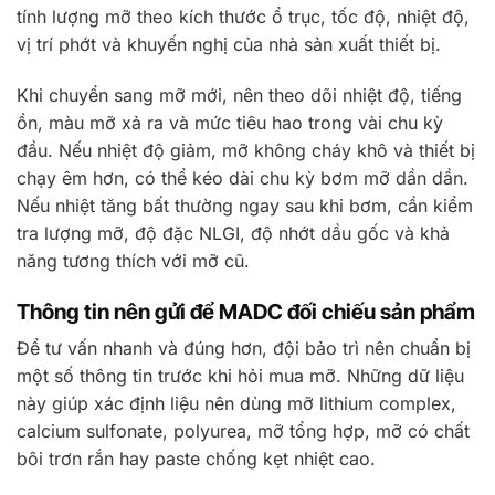
tính lượng mỡ theo kích thước ổ trục, tốc độ, nhiệt độ,
vị trí phớt và khuyến nghị của nhà sản xuất thiết bị.
Khi chuyển sang mỡ mới, nên theo dõi nhiệt độ, tiếng
ồn, màu mỡ xả ra và mức tiêu hao trong vài chu kỳ
đầu. Nếu nhiệt độ giảm, mỡ không cháy khô và thiết bị
chạy êm hơn, có thể kéo dài chu kỳ bơm mỡ dần dần.
Nếu nhiệt tăng bất thường ngay sau khi bơm, cần kiểm
tra lượng mỡ, độ đặc NLGI, độ nhớt dầu gốc và khả
năng tương thích với mỡ cũ.
Thông tin nên gửi để MADC đối chiếu sản phẩm
Để tư vấn nhanh và đúng hơn, đội bảo trì nên chuẩn bị
một số thông tin trước khi hỏi mua mỡ. Những dữ liệu
này giúp xác định liệu nên dùng mỡ lithium complex,
calcium sulfonate, polyurea, mỡ tổng hợp, mỡ có chất
bôi trơn rắn hay paste chống kẹt nhiệt cao.