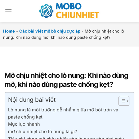
Chuyển
đến
nội
dung
Home
-
Các bài viết mỡ bò chịu cực áp
-
Mỡ chịu nhiệt cho lò
nung: Khi nào dùng mỡ, khi nào dùng paste chống kẹt?
Mỡ chịu nhiệt cho lò nung: Khi nào dùng
mỡ, khi nào dùng paste chống kẹt?
Nội dung bài viết
Lò nung là môi trường dễ nhầm giữa mỡ bôi trơn và
paste chống kẹt
Mục lục nhanh
mỡ chịu nhiệt cho lò nung là gì?
Tiêu chí chọn mỡ chịu nhiệt cho lò nung cho nhà máy