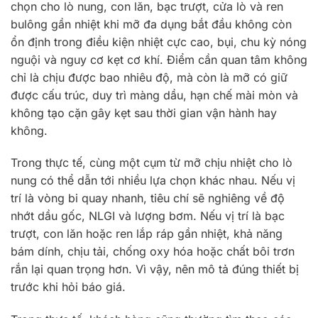
chọn cho lò nung, con lăn, bạc trượt, cửa lò và ren
bulông gần nhiệt khi mỡ đa dụng bắt đầu không còn
ổn định trong điều kiện nhiệt cực cao, bụi, chu kỳ nóng
nguội và nguy cơ kẹt cơ khí. Điểm cần quan tâm không
chỉ là chịu được bao nhiêu độ, mà còn là mỡ có giữ
được cấu trúc, duy trì màng dầu, hạn chế mài mòn và
không tạo cặn gây kẹt sau thời gian vận hành hay
không.
Trong thực tế, cùng một cụm từ mỡ chịu nhiệt cho lò
nung có thể dẫn tới nhiều lựa chọn khác nhau. Nếu vị
trí là vòng bi quay nhanh, tiêu chí sẽ nghiêng về độ
nhớt dầu gốc, NLGI và lượng bơm. Nếu vị trí là bạc
trượt, con lăn hoặc ren lắp ráp gần nhiệt, khả năng
bám dính, chịu tải, chống oxy hóa hoặc chất bôi trơn
rắn lại quan trọng hơn. Vì vậy, nên mô tả đúng thiết bị
trước khi hỏi báo giá.