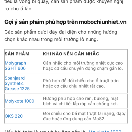
tiêu là vòng bi quay, cần sản phẩm được khuyến nghị
rõ cho ổ lăn.
Gợi ý sản phẩm phù hợp trên mobochiunhiet.vn
Các sản phẩm dưới đây đại diện cho những hướng
chọn khác nhau trong môi trường lò nung.
SẢN PHẨM
KHI NÀO NÊN CÂN NHẮC
Molygraph
Cân nhắc cho môi trường nhiệt cực cao
SGHT 600
hoặc cơ cấu chuyển động chậm gần lò.
Spanjaard
Phù hợp để đối chiếu cho ổ trượt trơn
Synthetic
hoặc cơ cấu chịu nhiệt rất cao.
Grease 1225
Hướng phù hợp cho ren, bulông, mặt
Molykote 1000
bích và chi tiết lắp ráp cần chống kẹt.
Đối chiếu cho bề mặt trượt tải nặng, dập/
OKS 220
đúc hoặc ứng dụng cần MoS2.
Nếu bài toán là ren và bulông gần lò,
Molykote 1000