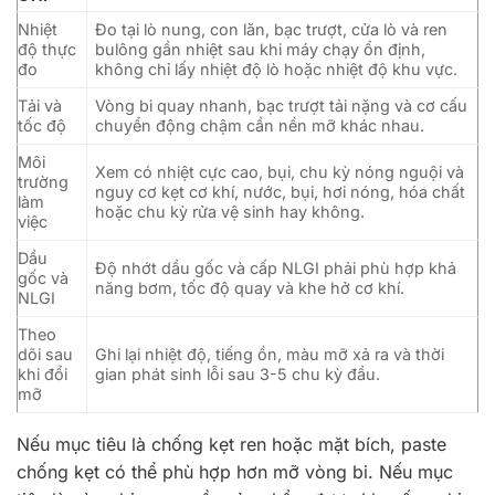
Nhiệt
Đo tại lò nung, con lăn, bạc trượt, cửa lò và ren
độ thực
bulông gần nhiệt sau khi máy chạy ổn định,
đo
không chỉ lấy nhiệt độ lò hoặc nhiệt độ khu vực.
Tải và
Vòng bi quay nhanh, bạc trượt tải nặng và cơ cấu
tốc độ
chuyển động chậm cần nền mỡ khác nhau.
Môi
Xem có nhiệt cực cao, bụi, chu kỳ nóng nguội và
trường
nguy cơ kẹt cơ khí, nước, bụi, hơi nóng, hóa chất
làm
hoặc chu kỳ rửa vệ sinh hay không.
việc
Dầu
Độ nhớt dầu gốc và cấp NLGI phải phù hợp khả
gốc và
năng bơm, tốc độ quay và khe hở cơ khí.
NLGI
Theo
dõi sau
Ghi lại nhiệt độ, tiếng ồn, màu mỡ xả ra và thời
khi đổi
gian phát sinh lỗi sau 3-5 chu kỳ đầu.
mỡ
Nếu mục tiêu là chống kẹt ren hoặc mặt bích, paste
chống kẹt có thể phù hợp hơn mỡ vòng bi. Nếu mục