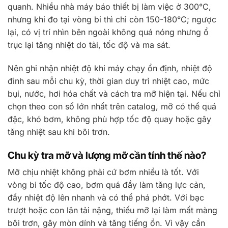
quanh. Nhiều nhà máy báo thiết bị làm việc ở 300°C,
nhưng khi đo tại vòng bi thì chỉ còn 150-180°C; ngược
lại, có vị trí nhìn bên ngoài không quá nóng nhưng ổ
trục lại tăng nhiệt do tải, tốc độ và ma sát.
Nên ghi nhận nhiệt độ khi máy chạy ổn định, nhiệt độ
đỉnh sau mỗi chu kỳ, thời gian duy trì nhiệt cao, mức
bụi, nước, hơi hóa chất và cách tra mỡ hiện tại. Nếu chỉ
chọn theo con số lớn nhất trên catalog, mỡ có thể quá
đặc, khó bơm, không phù hợp tốc độ quay hoặc gây
tăng nhiệt sau khi bôi trơn.
Chu kỳ tra mỡ và lượng mỡ cần tính thế nào?
Mỡ chịu nhiệt không phải cứ bơm nhiều là tốt. Với
vòng bi tốc độ cao, bơm quá đầy làm tăng lực cản,
đẩy nhiệt độ lên nhanh và có thể phá phớt. Với bạc
trượt hoặc con lăn tải nặng, thiếu mỡ lại làm mất màng
bôi trơn, gây mòn dính và tăng tiếng ồn. Vì vậy cần