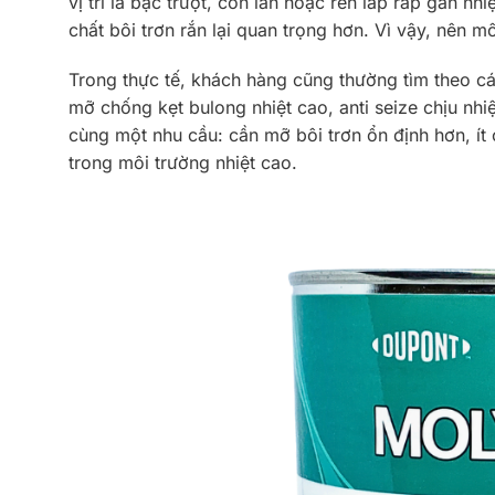
vị trí là bạc trượt, con lăn hoặc ren lắp ráp gần n
chất bôi trơn rắn lại quan trọng hơn. Vì vậy, nên mô
Trong thực tế, khách hàng cũng thường tìm theo cá
mỡ chống kẹt bulong nhiệt cao, anti seize chịu nh
cùng một nhu cầu: cần mỡ bôi trơn ổn định hơn, ít
trong môi trường nhiệt cao.