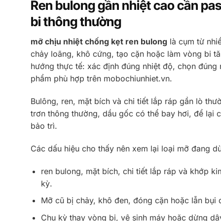
Ren bulong gần nhiệt cao cần pa
bi thông thường
mỡ chịu nhiệt chống kẹt ren bulong
là cụm từ nhiề
chảy loãng, khô cứng, tạo cặn hoặc làm vòng bi tăn
hướng thực tế: xác định đúng nhiệt độ, chọn đúng
phẩm phù hợp trên mobochiunhiet.vn.
Bulông, ren, mặt bích và chi tiết lắp ráp gần lò t
trơn thông thường, dầu gốc có thể bay hơi, để lại
bảo trì.
Các dấu hiệu cho thấy nên xem lại loại mỡ đang 
ren bulong, mặt bích, chi tiết lắp ráp và khớp k
kỳ.
Mỡ cũ bị chảy, khô đen, đóng cặn hoặc lẫn bụi 
Chu kỳ thay vòng bi, vệ sinh máy hoặc dừng dâ