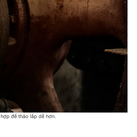
 hợp để tháo lắp dễ hơn.