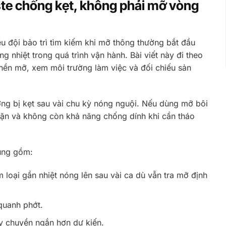
ste chống kẹt, không phải mỡ vòng
u đội bảo trì tìm kiếm khi mỡ thông thường bắt đầu
g nhiệt trong quá trình vận hành. Bài viết này đi theo
 nền mỡ, xem môi trường làm việc và đối chiếu sản
hường bị kẹt sau vài chu kỳ nóng nguội. Nếu dùng mỡ bôi
 cặn và không còn khả năng chống dính khi cần tháo
dùng gồm:
im loại gần nhiệt nóng lên sau vài ca dù vẫn tra mỡ định
quanh phớt.
y chuyền ngắn hơn dự kiến.