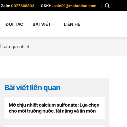
Zalo:
0977868803
CSKH:
sale01@maianduc.com
ĐỐI TÁC
BÀI VIẾT
LIÊN HỆ
 sau gia nhiệt
Bài viết liên quan
Mỡ chịu nhiệt calcium sulfonate: Lựa chọn
cho môi trường nước, tải nặng và ăn mòn