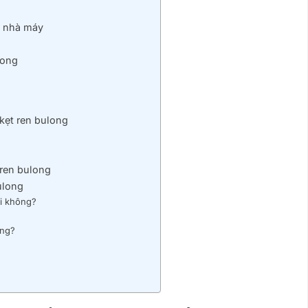
o nhà máy
long
kẹt ren bulong
 ren bulong
ulong
i không?
ông?