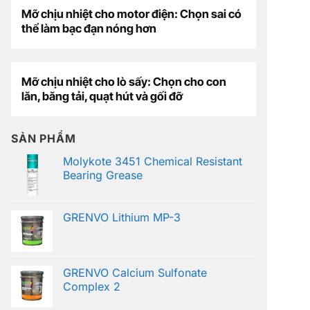
Mỡ chịu nhiệt cho motor điện: Chọn sai có
thể làm bạc đạn nóng hơn
Mỡ chịu nhiệt cho lò sấy: Chọn cho con
lăn, băng tải, quạt hút và gối đỡ
SẢN PHẨM
Molykote 3451 Chemical Resistant
Bearing Grease
GRENVO Lithium MP-3
GRENVO Calcium Sulfonate
Complex 2