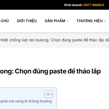
Kinh doanh:
0977 868803
 CHỦ
GIỚI THIỆU
SẢN PHẨM
THƯƠNG HIỆU
nhiệt chống kẹt ren bulong: Chọn đúng paste để tháo lắp dễ
long: Chọn đúng paste để tháo lắp
 phải mỡ vòng bi thông thường