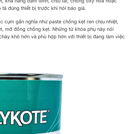
hiệt, khả năng bám dính, chịu tải, chống oxy hóa hoặc
 tả đúng thiết bị trước khi hỏi báo giá.
c cụm gần nghĩa như paste chống kẹt ren chịu nhiệt,
iệt, mỡ đồng chống kẹt. Những từ khóa phụ này nói
 cháy khô hơn và phù hợp hơn với thiết bị đang làm việc