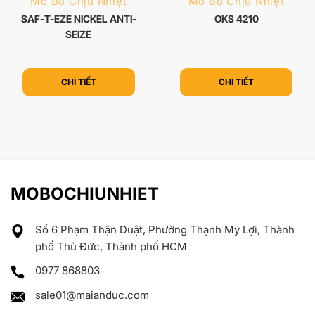
Mỡ Bò Chịu Nhiệt
Mỡ Bò Chịu Nhiệt
SAF-T-EZE NICKEL ANTI-
OKS 4210
SEIZE
CHI TIẾT
CHI TIẾT
MOBOCHIUNHIET
Số 6 Phạm Thận Duật, Phường Thạnh Mỹ Lợi, Thành
phố Thủ Đức, Thành phố HCM
0977 868803
sale01@maianduc.com