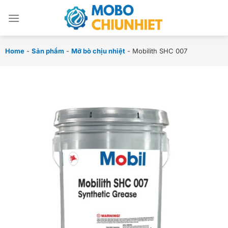
Chuyển
đến
nội
dung
Home
-
Sản phẩm
-
Mỡ bò chịu nhiệt
-
Mobilith SHC 007