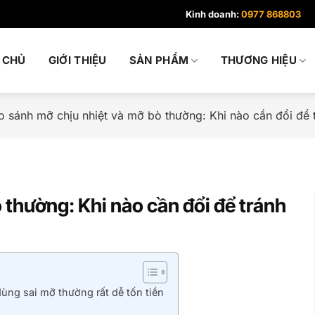
Kinh doanh:
0977 868803
 CHỦ
GIỚI THIỆU
SẢN PHẨM
THƯƠNG HIỆU
o sánh mỡ chịu nhiệt và mỡ bò thường: Khi nào cần đổi để 
 thường: Khi nào cần đổi để tránh
ùng sai mỡ thường rất dễ tốn tiền