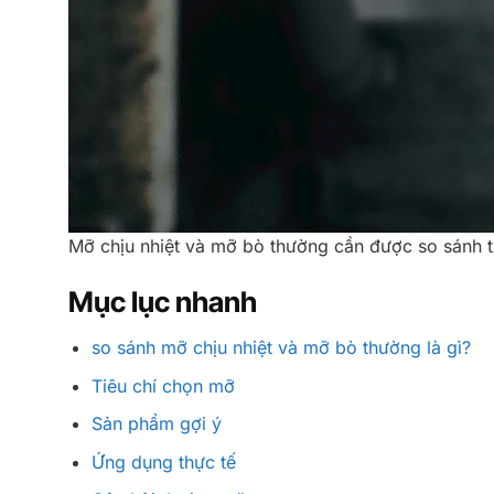
Mỡ chịu nhiệt và mỡ bò thường cần được so sánh th
Mục lục nhanh
so sánh mỡ chịu nhiệt và mỡ bò thường là gì?
Tiêu chí chọn mỡ
Sản phẩm gợi ý
Ứng dụng thực tế