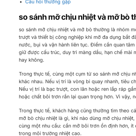
Câu hỏi thường gặp
so sánh mỡ chịu nhiệt và mỡ bò t
so sánh mỡ chịu nhiệt và mỡ bò thường là nhóm mỡ
trượt và thiết bị công nghiệp khi mỡ đa dụng bắt đầ
nước, bụi và vận hành liên tục. Điểm cần quan tâm
giữ được cấu trúc, duy trì màng dầu, hạn chế mài 
hay không.
Trong thực tế, cùng một cụm từ so sánh mỡ chịu nh
khác nhau. Nếu vị trí là vòng bi quay nhanh, tiêu 
Nếu vị trí là bạc trượt, con lăn hoặc ren lắp ráp g
hoặc chất bôi trơn rắn lại quan trọng hơn. Vì vậy, n
Trong thực tế, khách hàng cũng thường tìm theo c
mỡ bò chịu nhiệt là gì, khi nào dùng mỡ chịu nhiệt
cùng một nhu cầu: cần mỡ bôi trơn ổn định hơn, ít
trong môi trường nhiệt cao.