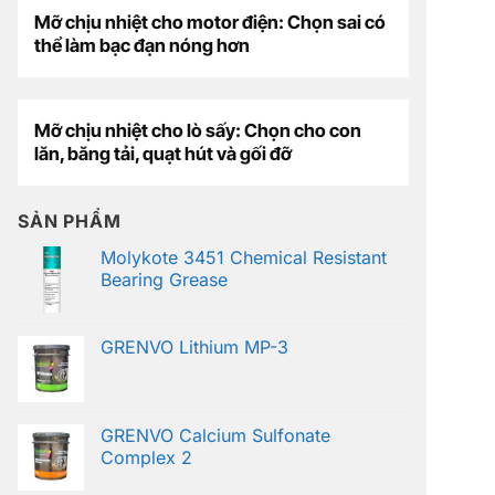
Mỡ chịu nhiệt cho motor điện: Chọn sai có
thể làm bạc đạn nóng hơn
Mỡ chịu nhiệt cho lò sấy: Chọn cho con
lăn, băng tải, quạt hút và gối đỡ
SẢN PHẨM
Molykote 3451 Chemical Resistant
Bearing Grease
GRENVO Lithium MP-3
GRENVO Calcium Sulfonate
Complex 2