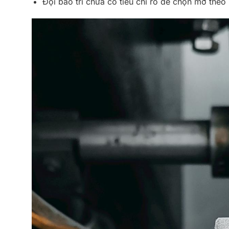
Đội bảo trì chưa có tiêu chí rõ để chọn mỡ theo 