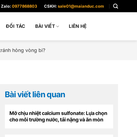
Zalo:
0977868803
CSKH:
sale01@maianduc.com
ĐỐI TÁC
BÀI VIẾT
LIÊN HỆ
tránh hỏng vòng bi?
Bài viết liên quan
Mỡ chịu nhiệt calcium sulfonate: Lựa chọn
cho môi trường nước, tải nặng và ăn mòn