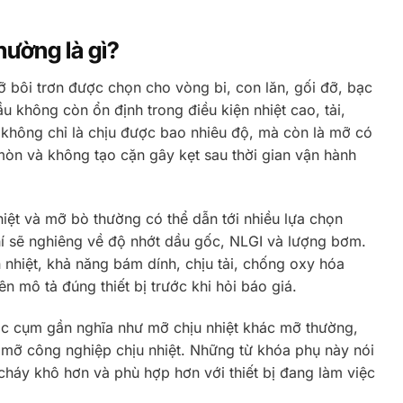
hường là gì?
 bôi trơn được chọn cho vòng bi, con lăn, gối đỡ, bạc
u không còn ổn định trong điều kiện nhiệt cao, tải,
 không chỉ là chịu được bao nhiêu độ, mà còn là mỡ có
mòn và không tạo cặn gây kẹt sau thời gian vận hành
iệt và mỡ bò thường có thể dẫn tới nhiều lựa chọn
chí sẽ nghiêng về độ nhớt dầu gốc, NLGI và lượng bơm.
ần nhiệt, khả năng bám dính, chịu tải, chống oxy hóa
ên mô tả đúng thiết bị trước khi hỏi báo giá.
ác cụm gần nghĩa như mỡ chịu nhiệt khác mỡ thường,
, mỡ công nghiệp chịu nhiệt. Những từ khóa phụ này nói
 cháy khô hơn và phù hợp hơn với thiết bị đang làm việc