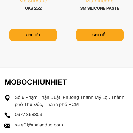
Mỡ Silicone
Mỡ Silicone
OKS 252
3M SILICONE PASTE
CHI TIẾT
CHI TIẾT
MOBOCHIUNHIET
Số 6 Phạm Thận Duật, Phường Thạnh Mỹ Lợi, Thành
phố Thủ Đức, Thành phố HCM
0977 868803
sale01@maianduc.com