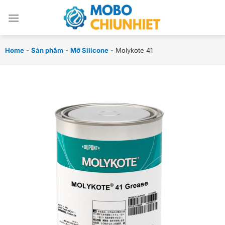
Chuyển
đến
nội
dung
Home
-
Sản phẩm
-
Mỡ Silicone
-
Molykote 41